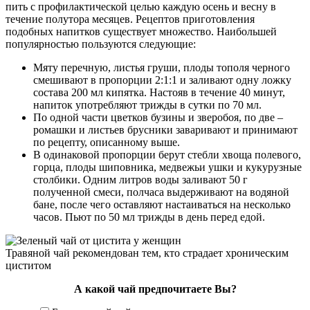
пить с профилактической целью каждую осень и весну в
течение полутора месяцев. Рецептов приготовления
подобных напитков существует множество. Наибольшей
популярностью пользуются следующие:
Мяту перечную, листья груши, плоды тополя черного
смешивают в пропорции 2:1:1 и заливают одну ложку
состава 200 мл кипятка. Настояв в течение 40 минут,
напиток употребляют трижды в сутки по 70 мл.
По одной части цветков бузины и зверобоя, по две –
ромашки и листьев брусники заваривают и принимают
по рецепту, описанному выше.
В одинаковой пропорции берут стебли хвоща полевого,
горца, плоды шиповника, медвежьи ушки и кукурузные
столбики. Одним литров воды заливают 50 г
полученной смеси, полчаса выдерживают на водяной
бане, после чего оставляют настаиваться на несколько
часов. Пьют по 50 мл трижды в день перед едой.
Травяной чай рекомендован тем, кто страдает хроническим
циститом
А какой чай предпочитаете Вы?