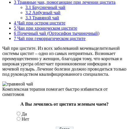
3
Травяные чаи, помогающие при лечении цистита
3.1
Брусничный чай
3.2
Арбузный чай
3.3
Травяной чай
4
Чай при остром цистите
5
Чаи при хроническом цистите
6
Почечный чай (Ортосифон тычиночный)
7
Чай при геморрагическом цистите
Чай при цистите. Из всех заболеваний мочевыделительной
системы цистит – одно из самых неприятных. Возникает
преимущественно у женщин, благодаря тому, что короткая и
широкая уретра облегчает проникновение инфекции в
мочевой пузырь. Лечение болезни должно проводиться только
под руководством квалифицированного специалиста.
Комплексная терапия помогает быстро избавиться от
симптомов
А Вы лечились от цистита зеленым чаем?
Да
Нет