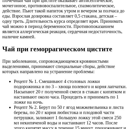
Почечный чай при цистите оказывает антисептическое,
мочегонное, противовоспалительное, спазмолитическое,
действие. Пьют такой напиток утром и вечером за полчаса до
еды. Взрослая дозировка составляет 0,5 стакана, детская –
одну треть. Длительность курса определяет врач. Принимать
чай можно в период беременности. Противопоказанием
является аллергическая реакция, сердечная недостаточность,
наличие камней.
Чай при геморрагическом цистите
При заболевании, сопровождающемся кровянистыми
выделениями, принимают специальные сборы, действие
которых направлено на устранение проблемы:
Рецепт № 1. Смешивают 4 столовых ложки
подорожника и по 3 – хвоща полевого и корня лапчатки.
Насыпают 20 г полученной смеси в стакан с кипятком и
настаивают около часа. Процедить и принимать по 1
ложке на ночь.
Рецепт № 2. Берут по 50 г ягод можжевельника и листа
березы, по 20 г корня любистока и плодовой части
петрушки, заливают 1 большую ложку этой смеси 250
мл некипяченой воды и настаивают 12 часов. После
этого кипятят массу в течение 15 минут, процеживают и