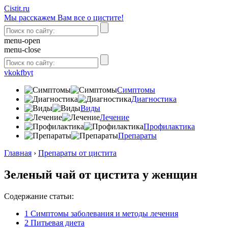
Сistit.ru
Мы расскажем Вам все о цистите!
menu-open
menu-close
vk
ok
fb
yt
Симптомы
Диагностика
Виды
Лечение
Профилактика
Препараты
Главная
›
Препараты от цистита
Зеленый чай от цистита у женщин
Содержание статьи:
1
Симптомы заболевания и методы лечения
2
Питьевая диета