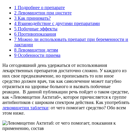
1
Подробнее о препарате
2
Левомицетин при цистите
3
Как принимать?
4
Взаимодействие с другими препаратами
5
Побочные эффекты
6
Противопоказания
7
Можно ли использовать препарат при беременности и
лактации
8
Левомицетин детям
9
Особенности приема
На сегодняшний день удержаться от использования
лекарственных препаратов достаточно сложно. У каждого из
них свое предназначение, но прописывать то или иное
средство должен врач, так как самолечение может пагубно
отразиться на здоровье больного и вызвать побочные
реакции. В данной публикации речь пойдет о таком средстве,
как «Левомицетин Актитаб», которое причисляется к группе
антибиотиков с широким спектром действия. Как употреблять
левомицетин таблетки
: от чего помогает средство? Обо всем
этом ниже.