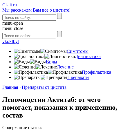
Сistit.ru
Мы расскажем Вам все о цистите!
menu-open
menu-close
vk
ok
fb
yt
Симптомы
Диагностика
Виды
Лечение
Профилактика
Препараты
Главная
›
Препараты от цистита
Левомицетин Актитаб: от чего
помогает, показания к применению,
состав
Содержание статьи: