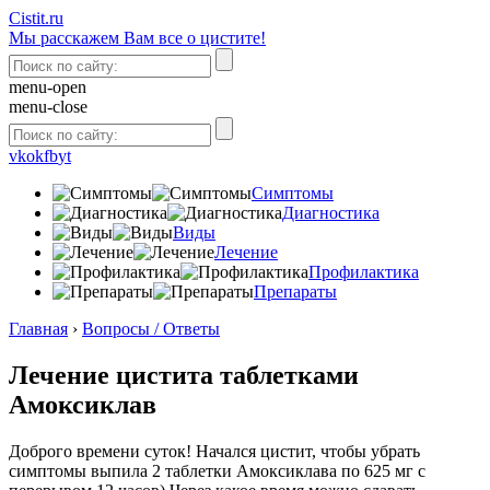
Сistit.ru
Мы расскажем Вам все о цистите!
menu-open
menu-close
vk
ok
fb
yt
Симптомы
Диагностика
Виды
Лечение
Профилактика
Препараты
Главная
›
Вопросы / Ответы
Лечение цистита таблетками
Амоксиклав
Доброго времени суток! Начался цистит, чтобы убрать
симптомы выпила 2 таблетки Амоксиклава по 625 мг с