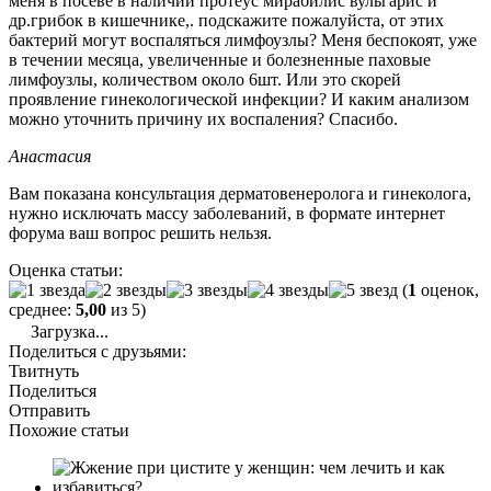
меня в посеве в наличии протеус мирабилис вульгарис и
др.грибок в кишечнике,. подскажите пожалуйста, от этих
бактерий могут воспаляться лимфоузлы? Меня беспокоят, уже
в течении месяца, увеличенные и болезненные паховые
лимфоузлы, количеством около 6шт. Или это скорей
проявление гинекологической инфекции? И каким анализом
можно уточнить причину их воспаления? Спасибо.
Анастасия
Вам показана консультация дерматовенеролога и гинеколога,
нужно исключать массу заболеваний, в формате интернет
форума ваш вопрос решить нельзя.
Оценка статьи:
(
1
оценок,
среднее:
5,00
из 5)
Загрузка...
Поделиться с друзьями:
Твитнуть
Поделиться
Отправить
Похожие статьи