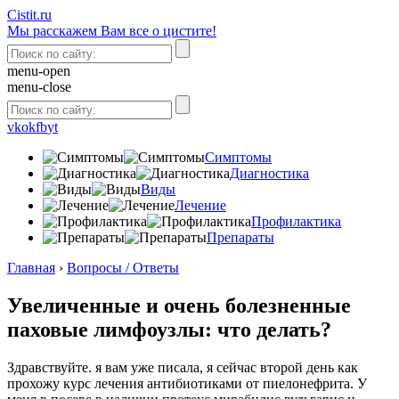
Сistit.ru
Мы расскажем Вам все о цистите!
menu-open
menu-close
vk
ok
fb
yt
Симптомы
Диагностика
Виды
Лечение
Профилактика
Препараты
Главная
›
Вопросы / Ответы
Увеличенные и очень болезненные
паховые лимфоузлы: что делать?
Здравствуйте. я вам уже писала, я сейчас второй день как
прохожу курс лечения антибиотиками от пиелонефрита. У