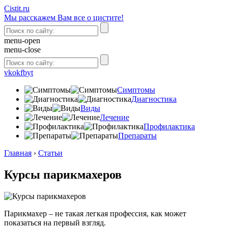
Сistit.ru
Мы расскажем Вам все о цистите!
menu-open
menu-close
vk
ok
fb
yt
Симптомы
Диагностика
Виды
Лечение
Профилактика
Препараты
Главная
›
Статьи
Курсы парикмахеров
Парикмахер – не такая легкая профессия, как может
показаться на первый взгляд.